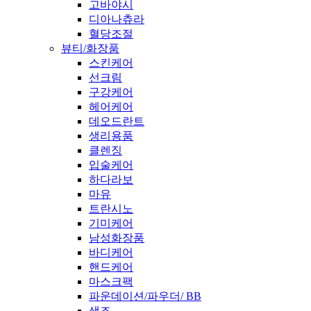
고바야시
디아나츄라
혈당조절
뷰티/화장품
스킨케어
선크림
구강케어
헤어케어
데오드란트
생리용품
클렌징
입술케어
하다라보
마유
트란시노
기미케어
남성화장품
바디케어
핸드케어
마스크팩
파운데이션/파우더/ BB
색조