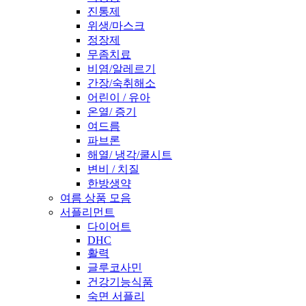
진통제
위생/마스크
정장제
무좀치료
비염/알레르기
간장/숙취해소
어린이 / 유아
온열/ 증기
여드름
파브론
해열/ 냉각/쿨시트
변비 / 치질
한방생약
여름 상품 모음
서플리먼트
다이어트
DHC
활력
글루코사민
건강기능식품
숙면 서플리