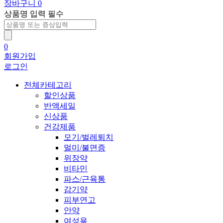
장바구니
0
상품명 입력 필수
0
회원가입
로그인
전체카테고리
할인상품
반액세일
신상품
건강제품
모기/벌레퇴치
멀미/불면증
위장약
비타민
파스/근육통
감기약
피부연고
안약
여성용