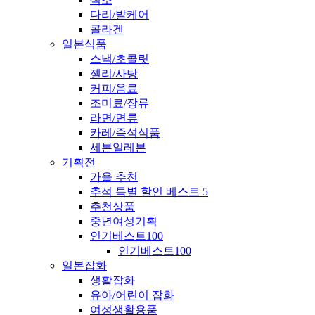
다리/발케어
콜라겐
일본식품
스낵/초콜릿
젤리/사탕
커피/음료
조미료/장류
라면/면류
카레/즉석식품
세븐일레븐
기획전
가을 추천
추석 특별 할인 베스트 5
추천상품
중년여성기획
인기베스트100
인기베스트100
일본잡화
생활잡화
유아/어린이 잡화
여성생활용품