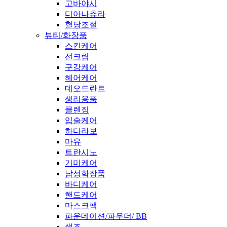
고바야시
디아나츄라
혈당조절
뷰티/화장품
스킨케어
선크림
구강케어
헤어케어
데오드란트
생리용품
클렌징
입술케어
하다라보
마유
트란시노
기미케어
남성화장품
바디케어
핸드케어
마스크팩
파운데이션/파우더/ BB
색조