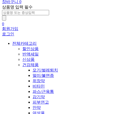
장바구니
0
상품명 입력 필수
0
회원가입
로그인
전체카테고리
할인상품
반액세일
신상품
건강제품
모기/벌레퇴치
멀미/불면증
위장약
비타민
파스/근육통
감기약
피부연고
안약
여성용