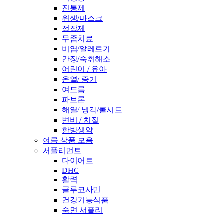
진통제
위생/마스크
정장제
무좀치료
비염/알레르기
간장/숙취해소
어린이 / 유아
온열/ 증기
여드름
파브론
해열/ 냉각/쿨시트
변비 / 치질
한방생약
여름 상품 모음
서플리먼트
다이어트
DHC
활력
글루코사민
건강기능식품
숙면 서플리