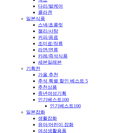
다리/발케어
콜라겐
일본식품
스낵/초콜릿
젤리/사탕
커피/음료
조미료/장류
라면/면류
카레/즉석식품
세븐일레븐
기획전
가을 추천
추석 특별 할인 베스트 5
추천상품
중년여성기획
인기베스트100
인기베스트100
일본잡화
생활잡화
유아/어린이 잡화
여성생활용품