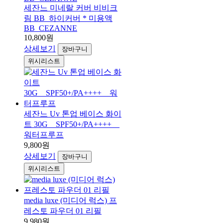
세잔느 미네랄 커버 비비크
림 BB_하이커버 * 미용액
BB_CEZANNE
10,800원
상세보기
장바구니
위시리스트
세잔느 Uv 톤업 베이스 화이
트 30G__SPF50+/PA++++__
워터프루프
9,800원
상세보기
장바구니
위시리스트
media luxe (미디어 럭스) 프
레스토 파우더 01 리필
9,980원