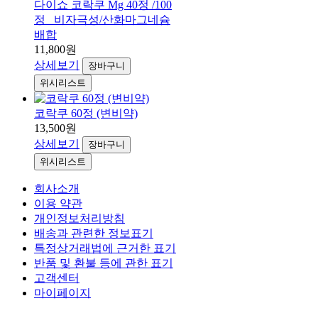
다이쇼 코락쿠 Mg 40정 /100
정 _비자극성/산화마그네슘
배합
11,800원
상세보기
장바구니
위시리스트
코락쿠 60정 (변비약)
13,500원
상세보기
장바구니
위시리스트
회사소개
이용 약관
개인정보처리방침
배송과 관련한 정보표기
특정상거래법에 근거한 표기
반품 및 환불 등에 관한 표기
고객센터
마이페이지