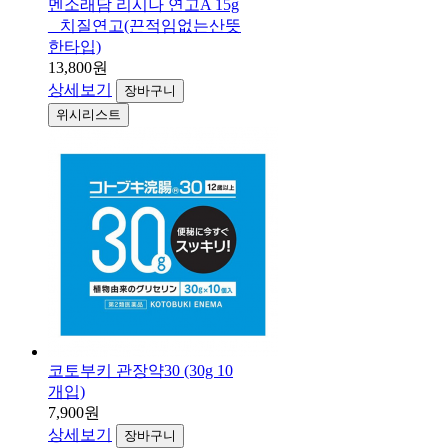
멘소래담 리시나 연고A 15g
_ 치질연고(끈적임없는산뜻
한타입)
13,800원
상세보기
장바구니
위시리스트
코토부키 관장약30 (30g 10
개입)
7,900원
상세보기
장바구니