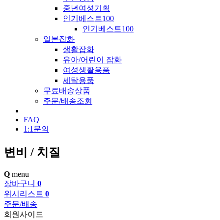
중년여성기획
인기베스트100
인기베스트100
일본잡화
생활잡화
유아/어린이 잡화
여성생활용품
세탁용품
무료배송상품
주문/배송조회
FAQ
1:1문의
변비 / 치질
Q
menu
장바구니
0
위시리스트
0
주문/배송
회원사이드