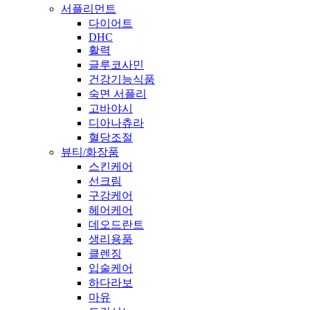
서플리먼트
다이어트
DHC
활력
글루코사민
건강기능식품
숙면 서플리
고바야시
디아나츄라
혈당조절
뷰티/화장품
스킨케어
선크림
구강케어
헤어케어
데오드란트
생리용품
클렌징
입술케어
하다라보
마유