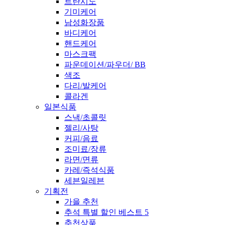
트란시노
기미케어
남성화장품
바디케어
핸드케어
마스크팩
파운데이션/파우더/ BB
색조
다리/발케어
콜라겐
일본식품
스낵/초콜릿
젤리/사탕
커피/음료
조미료/장류
라면/면류
카레/즉석식품
세븐일레븐
기획전
가을 추천
추석 특별 할인 베스트 5
추천상품