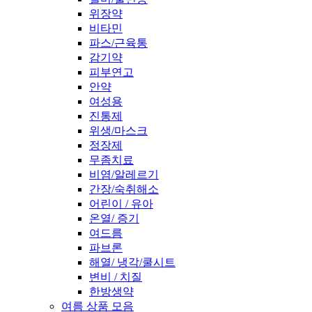
위장약
비타민
파스/근육통
감기약
피부연고
안약
여성용
진통제
위생/마스크
정장제
무좀치료
비염/알레르기
간장/숙취해소
어린이 / 유아
온열/ 증기
여드름
파브론
해열/ 냉각/쿨시트
변비 / 치질
한방생약
여름 상품 모음