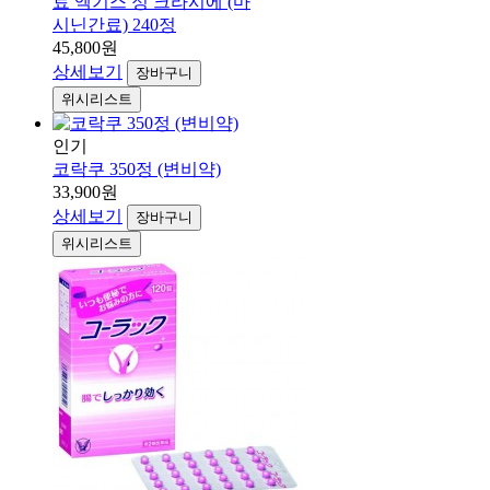
료 엑기스 정 크라시에 (마
시닌간료) 240정
45,800원
상세보기
장바구니
위시리스트
인기
코락쿠 350정 (변비약)
33,900원
상세보기
장바구니
위시리스트