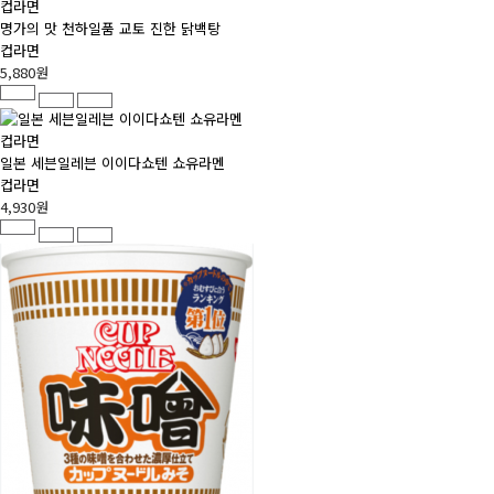
명가의 맛 천하일품 교토 진한 닭백탕
컵라면
5,880원
일본 세븐일레븐 이이다쇼텐 쇼유라멘
컵라면
4,930원