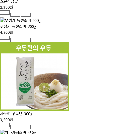
쇼유간장맛
2,380원
무첨가 특선소바 200g
4,900원
사누키 우동면 300g
3,900원