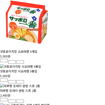
삿포로이치방 쇼유라멘 5개입
5,900원
삿포로이치방 시오라멘 5봉입
5,900원
마루짱 트레이 완탕 스프 2종
2,480원