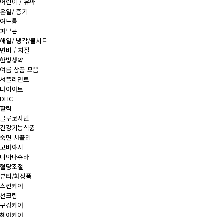
어린이 / 유아
온열/ 증기
여드름
파브론
해열/ 냉각/쿨시트
변비 / 치질
한방생약
여름 상품 모음
서플리먼트
다이어트
DHC
활력
글루코사민
건강기능식품
숙면 서플리
고바야시
디아나츄라
혈당조절
뷰티/화장품
스킨케어
선크림
구강케어
헤어케어