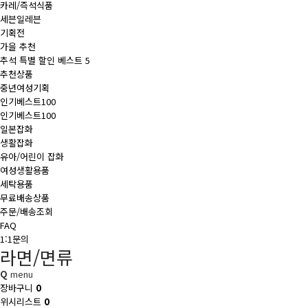
카레/즉석식품
세븐일레븐
기획전
가을 추천
추석 특별 할인 베스트 5
추천상품
중년여성기획
인기베스트100
인기베스트100
일본잡화
생활잡화
유아/어린이 잡화
여성생활용품
세탁용품
무료배송상품
주문/배송조회
FAQ
1:1문의
라면/면류
Q
menu
장바구니
0
위시리스트
0