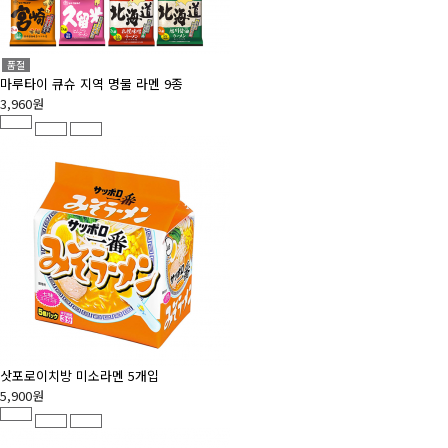
품절
마루타이 큐슈 지역 명물 라멘 9종
3,960원
삿포로이치방 미소라멘 5개입
5,900원