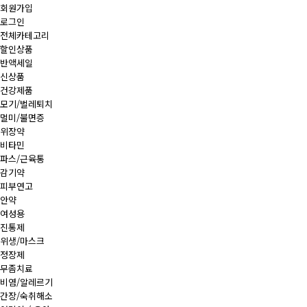
회원가입
로그인
전체카테고리
할인상품
반액세일
신상품
건강제품
모기/벌레퇴치
멀미/불면증
위장약
비타민
파스/근육통
감기약
피부연고
안약
여성용
진통제
위생/마스크
정장제
무좀치료
비염/알레르기
간장/숙취해소