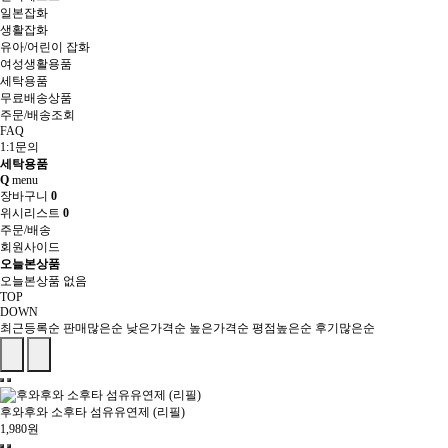
일본잡화
생활잡화
유아/어린이 잡화
여성생활용품
세탁용품
무료배송상품
주문/배송조회
FAQ
1:1문의
세탁용품
Q
menu
장바구니
0
위시리스트
0
주문/배송
회원사이드
오늘본상품
오늘본상품 없음
TOP
DOWN
최근등록순
판매많은순
낮은가격순
높은가격순
평점높은순
후기많은순
후와후와 소후타 섬유유연제 (리필)
1,980원