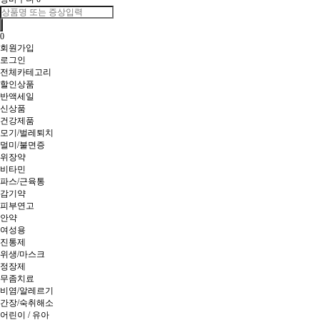
0
회원가입
로그인
전체카테고리
할인상품
반액세일
신상품
건강제품
모기/벌레퇴치
멀미/불면증
위장약
비타민
파스/근육통
감기약
피부연고
안약
여성용
진통제
위생/마스크
정장제
무좀치료
비염/알레르기
간장/숙취해소
어린이 / 유아