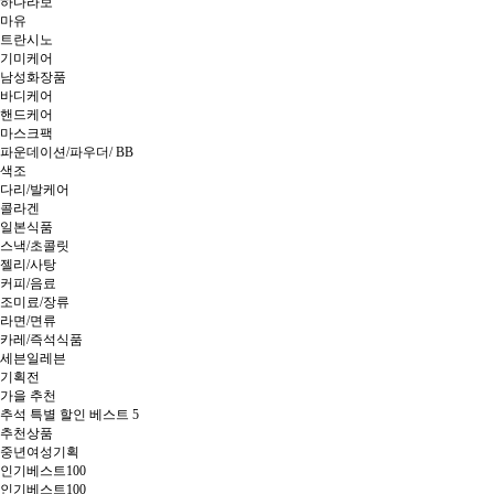
하다라보
마유
트란시노
기미케어
남성화장품
바디케어
핸드케어
마스크팩
파운데이션/파우더/ BB
색조
다리/발케어
콜라겐
일본식품
스낵/초콜릿
젤리/사탕
커피/음료
조미료/장류
라면/면류
카레/즉석식품
세븐일레븐
기획전
가을 추천
추석 특별 할인 베스트 5
추천상품
중년여성기획
인기베스트100
인기베스트100