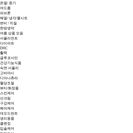
온열/ 증기
여드름
파브론
해열/ 냉각/쿨시트
변비 / 치질
한방생약
여름 상품 모음
서플리먼트
다이어트
DHC
활력
글루코사민
건강기능식품
숙면 서플리
고바야시
디아나츄라
혈당조절
뷰티/화장품
스킨케어
선크림
구강케어
헤어케어
데오드란트
생리용품
클렌징
입술케어