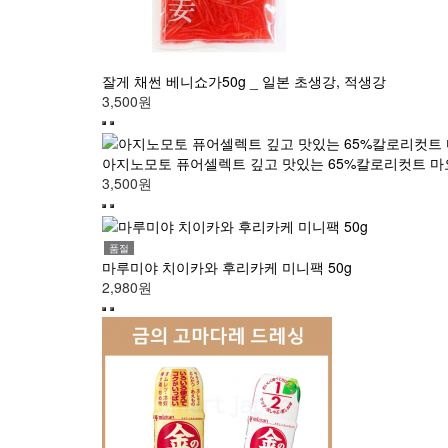
잘게 채썬 베니쇼가50g _ 일본 초생강, 적생강
3,500원
아지노모토 퓨어셀렉트 깊고 맛있는 65%칼로리컷트 마요
3,500원
품절
마루미야 치이카와 후리카케 미니팩 50g
2,980원