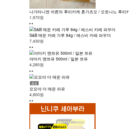
나가타니엔 어른의 후리카케 혼가츠오 / 오토나노 후리
1,970원
S&B 매운 카레 가루 84g / 에스비 카레 파우더
7,430원
야마키 멘쯔유 500ml / 일본 쯔유
4,280원
품절
모모야 더 매운 라유
4,800원