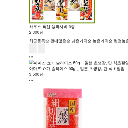
하우스 특선 생와사비 5종
2,300원
최근등록순
판매많은순
낮은가격순
높은가격순
평점높
아마즈 쇼가 슬라이스 50g _ 일본 초생강, 단 식초절임
3,500원