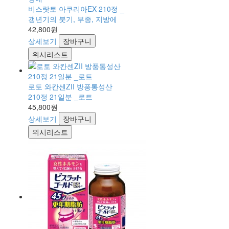
비스랏토 아쿠리아EX 210정 _
갱년기의 붓기, 부종, 지방에
42,800원
상세보기
장바구니
위시리스트
로토 와칸센ZII 방풍통성산
210정 21일분 _로트
45,800원
상세보기
장바구니
위시리스트