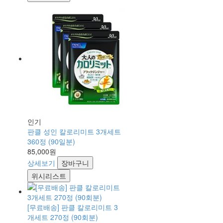
인기
판클 성인 칼로리미트 3개세트
360정 (90일분)
85,000원
상세보기
장바구니
위시리스트
[무료배송] 판클 칼로리미트 3
개세트 270정 (90회분)