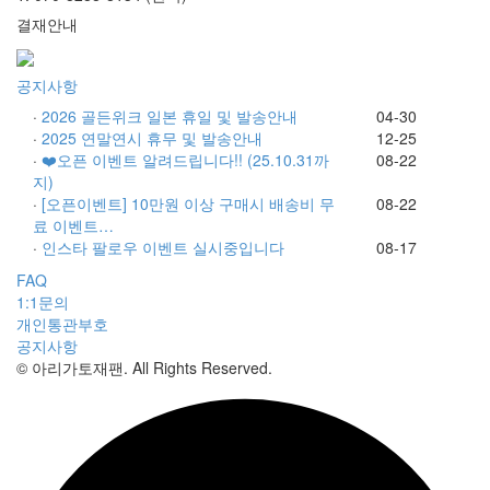
결재안내
공지사항
·
2026 골든위크 일본 휴일 및 발송안내
04-30
·
2025 연말연시 휴무 및 발송안내
12-25
·
❤️오픈 이벤트 알려드립니다!! (25.10.31까
08-22
지)
·
[오픈이벤트] 10만원 이상 구매시 배송비 무
08-22
료 이벤트…
·
인스타 팔로우 이벤트 실시중입니다
08-17
FAQ
1:1문의
개인통관부호
공지사항
© 아리가토재팬. All Rights Reserved.