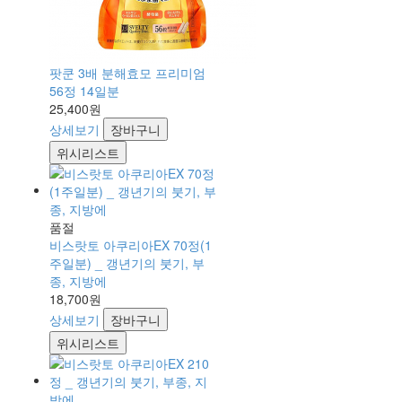
팟쿤 3배 분해효모 프리미엄
56정 14일분
25,400원
상세보기
장바구니
위시리스트
품절
비스랏토 아쿠리아EX 70정(1
주일분) _ 갱년기의 붓기, 부
종, 지방에
18,700원
상세보기
장바구니
위시리스트