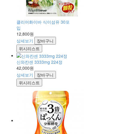
클리어화이바 식이섬유 30포
입
12,800원
상세보기
장바구니
위시리스트
신와칸센 3333mg 224정
42,000원
상세보기
장바구니
위시리스트