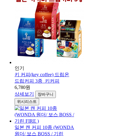
인기
키 커피(key coffee) 드립온
드립커피 3종_키커피
6,780원
상세보기
장바구니
위시리스트
일본 캔 커피 10종 (WONDA
원더/ 보스 BOSS / 기린