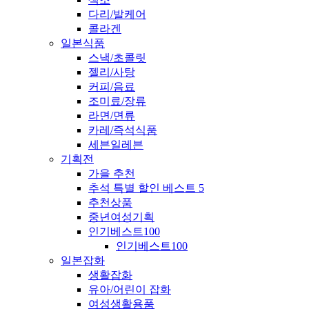
다리/발케어
콜라겐
일본식품
스낵/초콜릿
젤리/사탕
커피/음료
조미료/장류
라면/면류
카레/즉석식품
세븐일레븐
기획전
가을 추천
추석 특별 할인 베스트 5
추천상품
중년여성기획
인기베스트100
인기베스트100
일본잡화
생활잡화
유아/어린이 잡화
여성생활용품