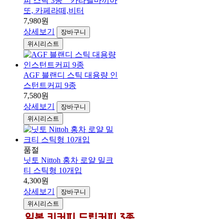
피 스틱 3종 _ 카라멜마끼아
또, 카페라떼,비터
7,980원
상세보기
장바구니
위시리스트
AGF 블랜디 스틱 대용량 인
스턴트커피 9종
7,580원
상세보기
장바구니
위시리스트
품절
닛토 Nittoh 홍차 로얄 밀크
티 스틱형 10개입
4,300원
상세보기
장바구니
위시리스트