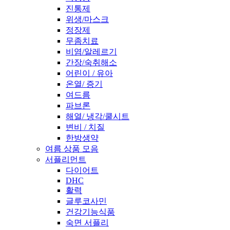
진통제
위생/마스크
정장제
무좀치료
비염/알레르기
간장/숙취해소
어린이 / 유아
온열/ 증기
여드름
파브론
해열/ 냉각/쿨시트
변비 / 치질
한방생약
여름 상품 모음
서플리먼트
다이어트
DHC
활력
글루코사민
건강기능식품
숙면 서플리