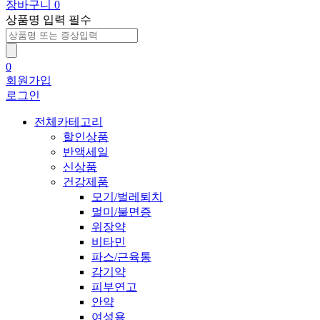
장바구니
0
상품명 입력 필수
0
회원가입
로그인
전체카테고리
할인상품
반액세일
신상품
건강제품
모기/벌레퇴치
멀미/불면증
위장약
비타민
파스/근육통
감기약
피부연고
안약
여성용