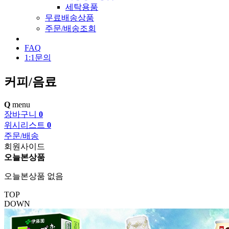
세탁용품
무료배송상품
주문/배송조회
FAQ
1:1문의
커피/음료
Q
menu
장바구니
0
위시리스트
0
주문/배송
회원사이드
오늘본상품
오늘본상품 없음
TOP
DOWN