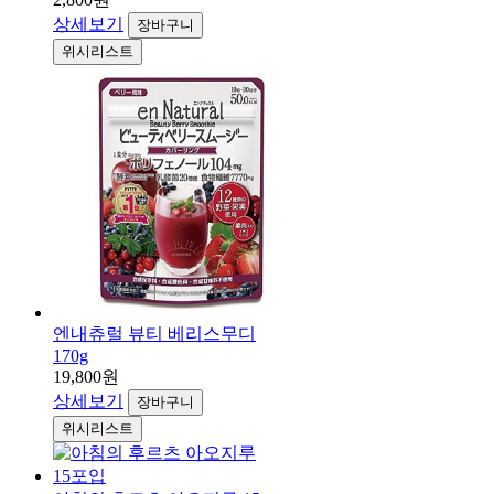
상세보기
장바구니
위시리스트
엔내츄럴 뷰티 베리스무디
170g
19,800원
상세보기
장바구니
위시리스트