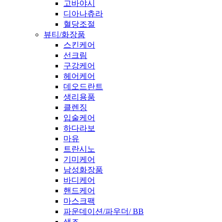
고바야시
디아나츄라
혈당조절
뷰티/화장품
스킨케어
선크림
구강케어
헤어케어
데오드란트
생리용품
클렌징
입술케어
하다라보
마유
트란시노
기미케어
남성화장품
바디케어
핸드케어
마스크팩
파운데이션/파우더/ BB
색조